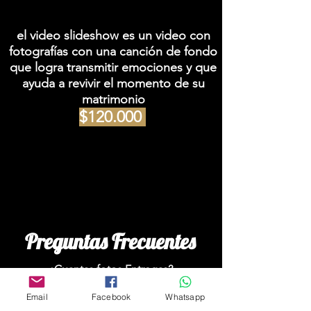
el video slideshow es un video con
fotografías
con una
canción
de fondo
que logra transmitir emociones y que
ayuda a revivir el momento de su
matrimonio
$120.000
Preguntas Frecuentes
¿Cuantas fotos Entregas?
-Todos los Matrimonios son Distintos, por lo
cual No prometo una cantidad mínima de
Email
Facebook
Whatsapp
fotos, Solo prometo que voy a dar todo de mi