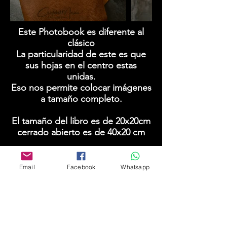
Este Photobook es diferente al
clásico
La particularidad de este es que
sus hojas en el centro estas
unidas.
Eso nos permite colocar imágenes
a tamaño completo.
El tamaño del libro es de 20x20cm
cerrado abierto es de 40x20 cm
este libro esta pensado para tener
entre 100-120
fotografías
Email
Facebook
Whatsapp
20x20cm
$180.000